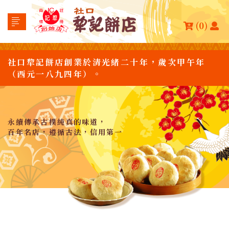
(0)
社口犂記餅店創業於清光緒二十年，歲次甲午年
（西元一八九四年）。
永續傳承古樸純真的味道，
百年名店，遵循古法，信用第一