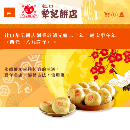
(0)
社口犂記餅店創業於清光緒二十年，歲次甲午年
（西元一八九四年）。
永續傳承古樸純真的味道，
百年名店，遵循古法，信用第一