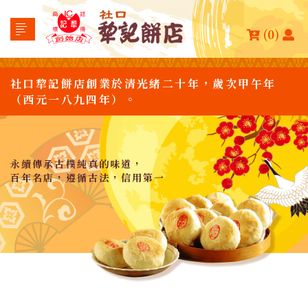
(0)
社口犂記餅店創業於清光緒二十年，歲次甲午年
（西元一八九四年）。
永續傳承古樸純真的味道，
百年名店，遵循古法，信用第一