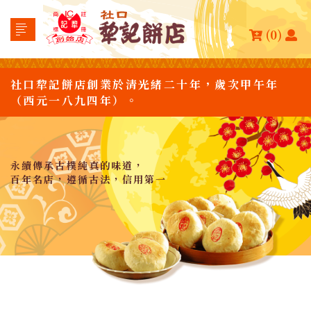
(0)
社口犂記餅店創業於清光緒二十年，歲次甲午年
（西元一八九四年）。
永續傳承古樸純真的味道，
百年名店，遵循古法，信用第一