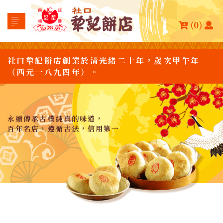
(0)
社口犂記餅店創業於清光緒二十年，歲次甲午年
（西元一八九四年）。
永續傳承古樸純真的味道，
百年名店，遵循古法，信用第一