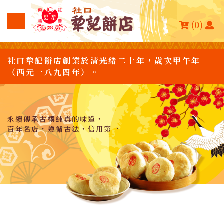
(0)
社口犂記餅店創業於清光緒二十年，歲次甲午年
（西元一八九四年）。
永續傳承古樸純真的味道，
百年名店，遵循古法，信用第一