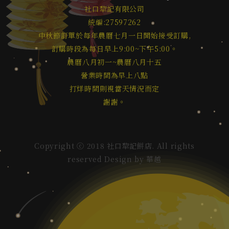
社口犂記有限公司
統編:27597262
中秋節訂單於每年農曆七月一日開始接受訂購,
訂購時段為每日早上9:00~下午5:00。
農曆八月初一~農曆八月十五
營業時間為早上八點
打烊時間則視當天情況而定
謝謝。
Copyright ⓒ 2018 社口犂記餅店. All rights
reserved Design by
華越