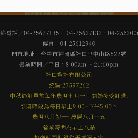
絡電話／04-25627135、 04-25627132、04-256200
傳真／04-25612940
門市地址／台中市神岡區社口里中山路522號
營業時間／平日：8:00am ~ 21:00pm
社口犂記有限公司
統編:27597262
中秋節訂單於每年農曆七月一日開始接受訂購,
訂購時段為每日早上9:00~下午5:00。
農曆八月初一~農曆八月十五
營業時間為早上八點
打烊時間則視當天情況而定