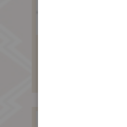
素食麥芽餅禮盒
(20入)
580 元
暫不開放訂購！