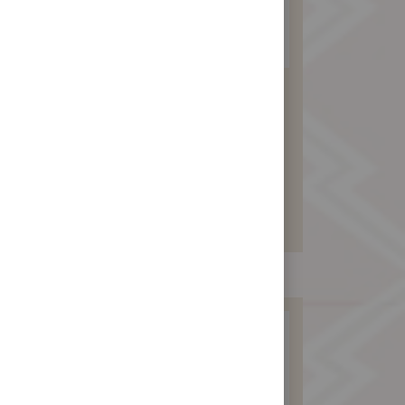
純素食月餅6入
(綠豆沙包素料)
480 元
暫不開放訂購！