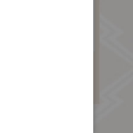
素食牛奶豆沙禮盒
390 元
暫不開放訂購！