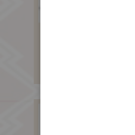
純素食月餅12入
(綠豆沙包素料)
960 元
暫不開放訂購！