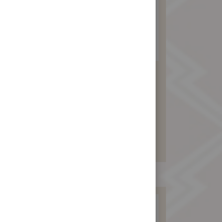
素食杏仁酥禮盒
580 元
暫不開放訂購！