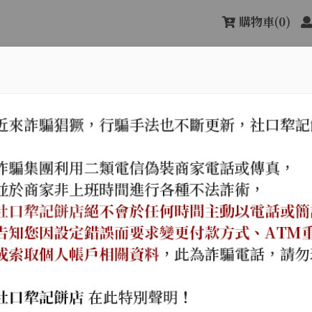
購物車
(0)
關於社口犂記
最新消息
產品
次甲午年（西元一八九四年）。
傳承古樸純真的味道，
名店，遵循古法，信用第一