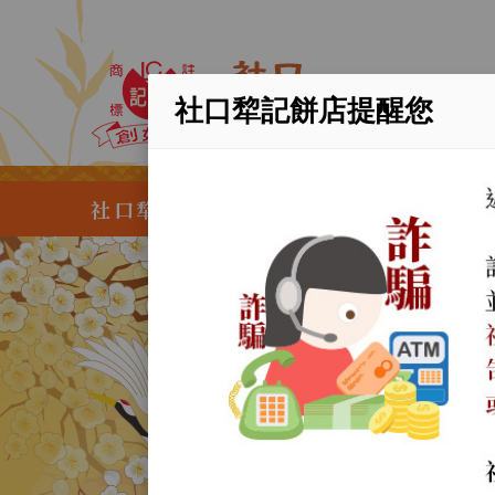
社口犂記餅店提醒您
社口犂記餅店創業於清光緒二十年，歲
永續
百年