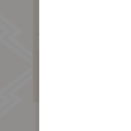
素食蓮子餅禮盒
410 元
暫不開放訂購！