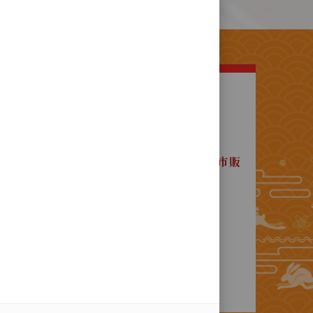
明
緒20年 ，歲次甲午年(西元1894年)
所產製傳統口味產品 ，完全自產自銷 ，
區中山路520號 <社口犂記餅店本店> 門市販
家早期分店 ，久已"各自獨立經營" ，
無連鎖事宜！
他地區標榜販售類似產品之處所，
店 ，亦非本店供貨之銷售據點 ！
地以外絕無直營分店或其他銷售據點，
察 ！