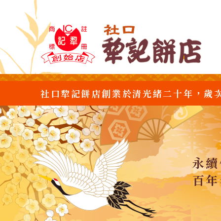
社口犂記餅店創業於清光緒二十年，歲
永續
百年