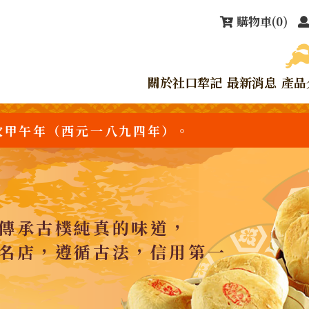
購物車
(0)
關於社口犂記
最新消息
產品
次甲午年（西元一八九四年）。
傳承古樸純真的味道，
名店，遵循古法，信用第一