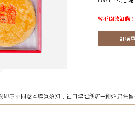
600±5公克/塊
暫不開放訂購
訂購
後即表示同意本購買須知﹐社口犂記餅店—創始店保留