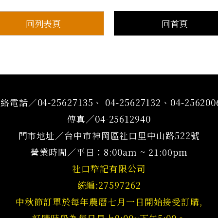
回列表頁
回首頁
絡電話／04-25627135、 04-25627132、04-256200
傳真／04-25612940
門市地址／台中市神岡區社口里中山路522號
營業時間／平日：8:00am ~ 21:00pm
社口犂記有限公司
統編:27597262
中秋節訂單於每年農曆七月一日開始接受訂購,
訂購時段為每日早上9:00~下午5:00。