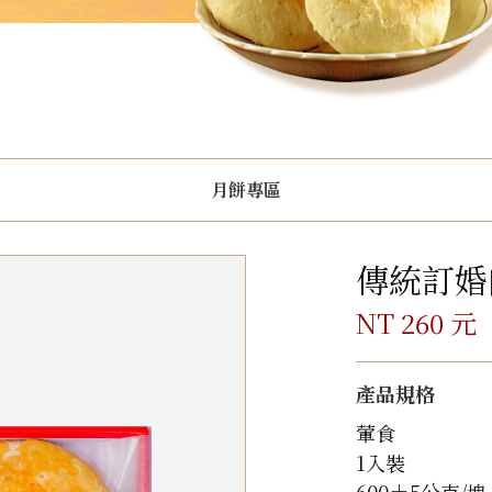
月餅專區
傳統訂婚
NT 260 元
產品規格
葷食
1入裝