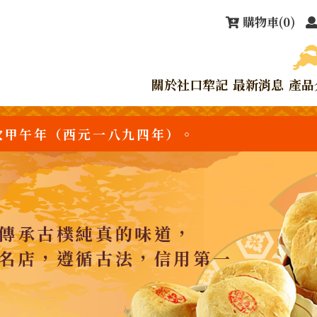
購物車
(0)
關於社口犂記
最新消息
產品
次甲午年（西元一八九四年）。
傳承古樸純真的味道，
名店，遵循古法，信用第一