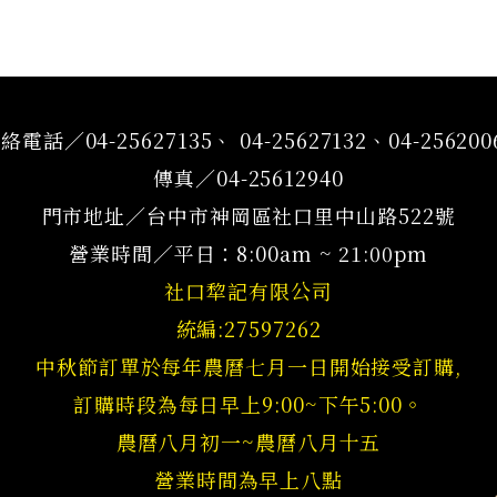
絡電話／04-25627135、 04-25627132、04-256200
傳真／04-25612940
門市地址／台中市神岡區社口里中山路522號
營業時間／平日：8:00am ~ 21:00pm
社口犂記有限公司
統編:27597262
中秋節訂單於每年農曆七月一日開始接受訂購,
訂購時段為每日早上9:00~下午5:00。
農曆八月初一~農曆八月十五
營業時間為早上八點