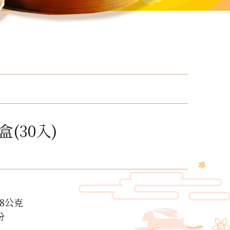
(30入)
8公克
份