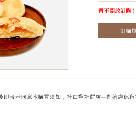
暫不開放訂購
訂購
後即表示同意本購買須知﹐社口犂記餅店—創始店保留