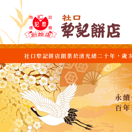
社口犂記餅店創業於清光緒二十年，歲
永續
百年