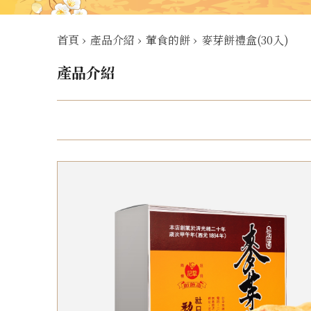
首頁
›
產品介紹
›
葷食的餅
›
麥芽餅禮盒(30入)
產品介紹