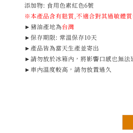
添加物: 食用色素紅色6號
※本產品含有麩質
,不適合對其過敏體
►豬油產地為
台灣
►保存期限: 常溫保存10天
►產品皆為當天生產並寄出
►請勿放於冰箱內，將影響口感也無法
►車內溫度較高，請勿放置過久