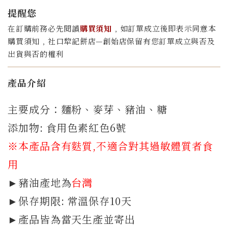
提醒您
在訂購前務必先閱讀
購買須知
﹐如訂單成立後即表示同意本
購買須知﹐社口犂記餅店—創始店保留有您訂單成立與否及
出貨與否的權利
產品介紹
主要成分：麵粉、麥芽、豬油、糖
添加物: 食用色素紅色6號
※本產品含有麩質
,不適合對其過敏體質者食
用
►豬油產地為
台灣
►保存期限: 常溫保存10天
►產品皆為當天生產並寄出