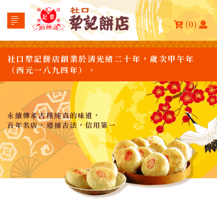
(0)
社口犂記餅店創業於清光緒二十年，歲次甲午年
（西元一八九四年）。
永續傳承古樸純真的味道，
百年名店，遵循古法，信用第一