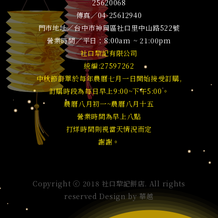
25620068
傳真／04-25612940
門市地址／台中市神岡區社口里中山路522號
營業時間／平日：8:00am ~ 21:00pm
社口犂記有限公司
統編:27597262
中秋節訂單於每年農曆七月一日開始接受訂購,
訂購時段為每日早上9:00~下午5:00。
農曆八月初一~農曆八月十五
營業時間為早上八點
打烊時間則視當天情況而定
謝謝。
Copyright ⓒ 2018 社口犂記餅店. All rights
reserved Design by
華越