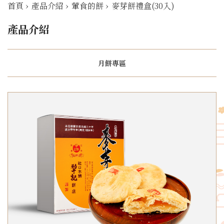
首頁
›
產品介紹
›
葷食的餅
›
麥芽餅禮盒(30入)
產品介紹
月餅專區