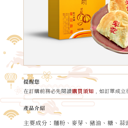
提醒您
在訂購前務必先閱讀
購買須知
﹐如訂單成立
產品介紹
主要成分：麵粉、麥芽、豬油、糖、蒜