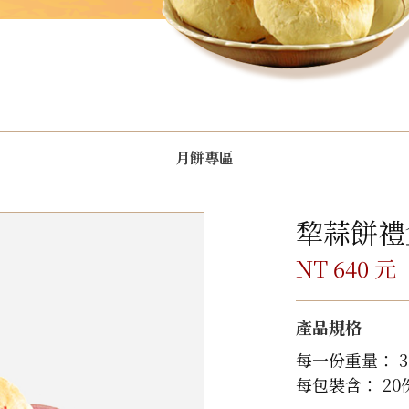
月餅專區
犂蒜餅禮
NT 640 元
產品規格
每一份重量： 3
每包裝含： 20