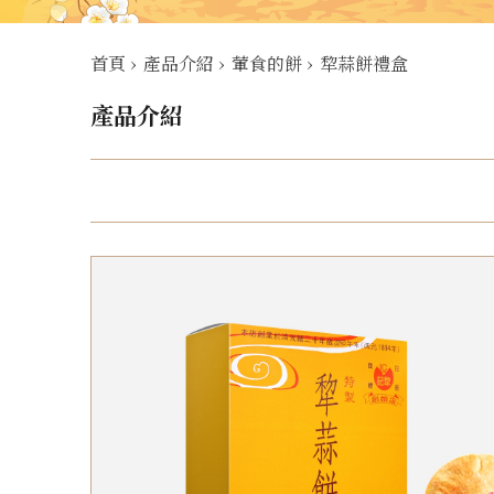
首頁
›
產品介紹
›
葷食的餅
›
犂蒜餅禮盒
產品介紹