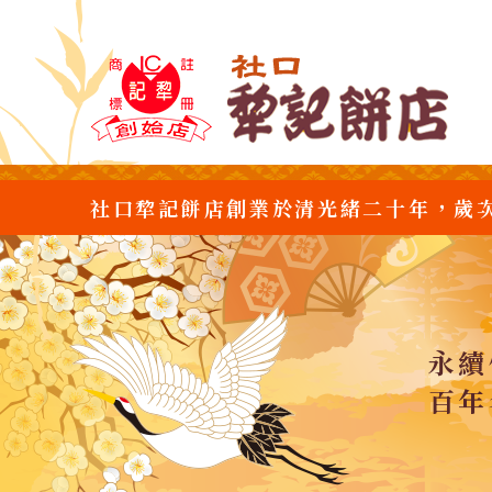
社口犂記餅店創業於清光緒二十年，歲
永續
百年