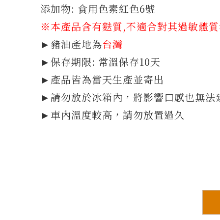
添加物: 食用色素紅色6號
※本產品含有麩質
,不適合對其過敏體
►豬油產地為
台灣
►保存期限: 常溫保存10天
►產品皆為當天生產並寄出
►請勿放於冰箱內，將影響口感也無法
►車內溫度較高，請勿放置過久