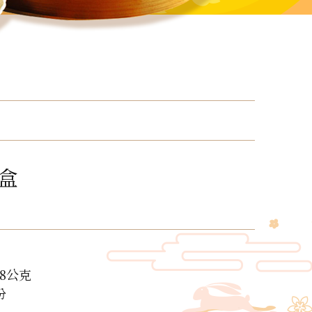
盒
8公克
份