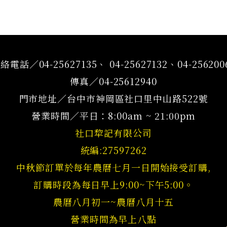
絡電話／04-25627135、 04-25627132、04-256200
傳真／04-25612940
門市地址／台中市神岡區社口里中山路522號
營業時間／平日：8:00am ~ 21:00pm
社口犂記有限公司
統編:27597262
中秋節訂單於每年農曆七月一日開始接受訂購,
訂購時段為每日早上9:00~下午5:00。
農曆八月初一~農曆八月十五
營業時間為早上八點