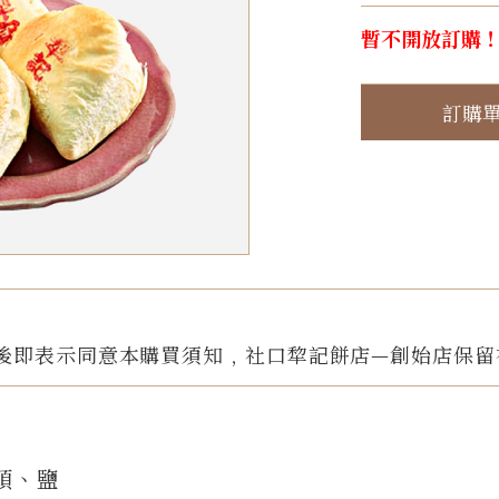
暫不開放訂購
訂購
後即表示同意本購買須知﹐社口犂記餅店—創始店保留
頭、鹽