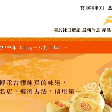
購物車
(0)
關於社口犂記
最新消息
產品
次甲午年（西元一八九四年）。
傳承古樸純真的味道，
名店，遵循古法，信用第一