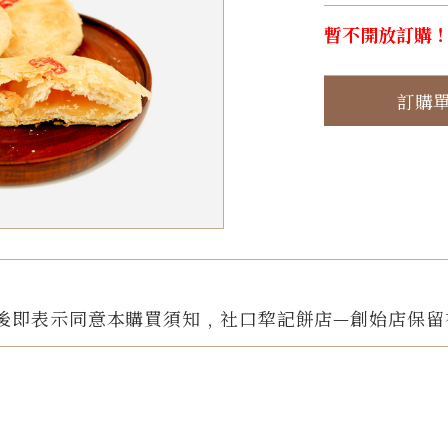
暫不開放訂購
訂購
後即表示同意本購買須知﹐社口犂記餅店—創始店保留