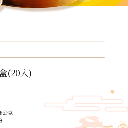
(20入)
8公克
份