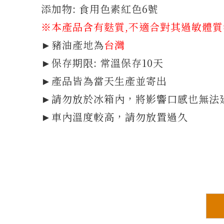
添加物: 食用色素紅色6號
※本產品含有麩質
,不適合對其過敏體
►豬油產地為
台灣
►保存期限: 常溫保存10天
►產品皆為當天生產並寄出
►請勿放於冰箱內，將影響口感也無法
►車內溫度較高，請勿放置過久