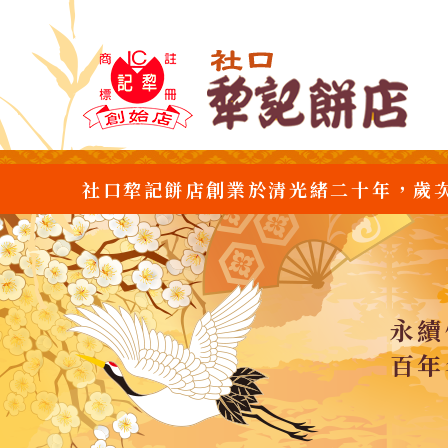
社口犂記餅店創業於清光緒二十年，歲
永續
百年