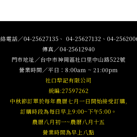
絡電話／04-25627135、 04-25627132、04-256200
傳真／04-25612940
門市地址／台中市神岡區社口里中山路522號
營業時間／平日：8:00am ~ 21:00pm
社口犂記有限公司
統編:27597262
中秋節訂單於每年農曆七月一日開始接受訂購,
訂購時段為每日早上9:00~下午5:00。
農曆八月初一~農曆八月十五
營業時間為早上八點