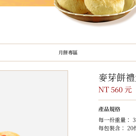
月餅專區
麥芽餅禮盒
NT 560 元
產品規格
每一份重量： 3
每包裝含： 20