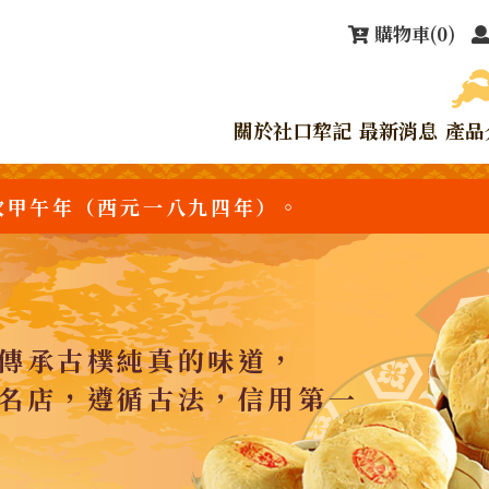
購物車
(0)
關於社口犂記
最新消息
產品
次甲午年（西元一八九四年）。
傳承古樸純真的味道，
名店，遵循古法，信用第一