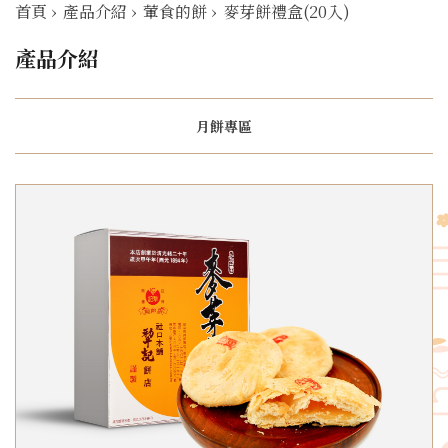
首頁
›
產品介紹
›
葷食的餅
›
麥芽餅禮盒(20入)
產品介紹
月餅專區