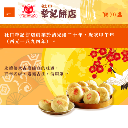
(0)
社口犂記餅店創業於清光緒二十年，歲次甲午年
（西元一八九四年）。
永續傳承古樸純真的味道，
百年名店，遵循古法，信用第一