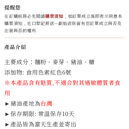
提醒您
在訂購前務必先閱讀
購買須知
﹐如訂單成立後即表示同意本
購買須知﹐社口犂記餅店—創始店保留有您訂單成立與否及
出貨與否的權利
產品介紹
主要成分：麵粉、麥芽、豬油、糖
添加物: 食用色素紅色6號
※本產品含有麩質
,不適合對其過敏體質者食
用
►豬油產地為
台灣
►保存期限: 常溫保存10天
►產品皆為當天生產並寄出