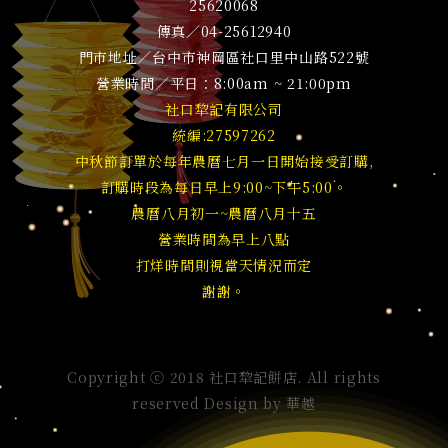
25620068
傳真／04-25612940
門市地址／台中市神岡區社口里中山路522號
營業時間／平日：8:00am ~ 21:00pm
社口犂記有限公司
統編:27597262
中秋節訂單於每年農曆七月一日開始接受訂購,
訂購時段為每日早上9:00~下午5:00。
農曆八月初一~農曆八月十五
營業時間為早上八點
打烊時間則視當天情況而定
謝謝。
Copyright ⓒ 2018 社口犂記餅店. All rights
reserved Design by
華越