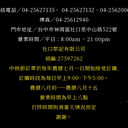
絡電話／04-25627135、 04-25627132、04-256200
傳真／04-25612940
門市地址／台中市神岡區社口里中山路522號
營業時間／平日：8:00am ~ 21:00pm
社口犂記有限公司
統編:27597262
中秋節訂單於每年農曆七月一日開始接受訂購,
訂購時段為每日早上9:00~下午5:00。
農曆八月初一~農曆八月十五
營業時間為早上八點
打烊時間則視當天情況而定
謝謝。