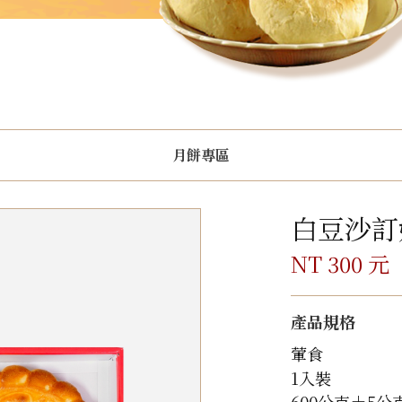
月餅專區
白豆沙訂
NT 300 元
產品規格
葷食
1入裝