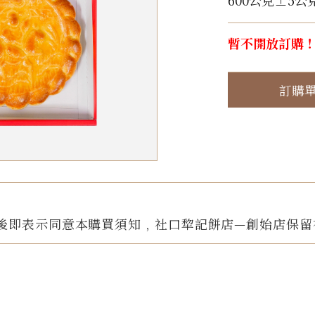
600公克±5公
暫不開放訂購
訂購
後即表示同意本購買須知﹐社口犂記餅店—創始店保留