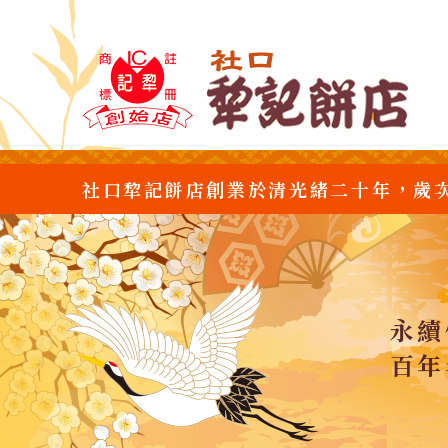
社口犂記餅店創業於清光緒二十年，歲
永續
百年