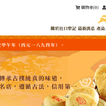
購物車
(0)
關於社口犂記
最新消息
產品
次甲午年（西元一八九四年）。
傳承古樸純真的味道，
名店，遵循古法，信用第一