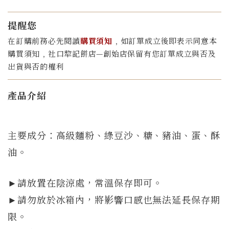
提醒您
在訂購前務必先閱讀
購買須知
﹐如訂單成立後即表示同意本
購買須知﹐社口犂記餅店—創始店保留有您訂單成立與否及
出貨與否的權利
產品介紹
主要成分：高級麵粉、綠豆沙、糖、豬油、蛋、酥
油。
►
請放置在陰涼處，常溫保存即可。
►請勿放於冰箱內，將影響口感也無法延長保存期
限。