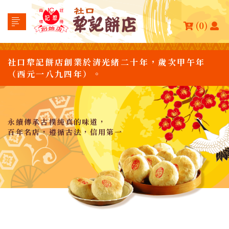
(0)
社口犂記餅店創業於清光緒二十年，歲次甲午年
（西元一八九四年）。
永續傳承古樸純真的味道，
百年名店，遵循古法，信用第一