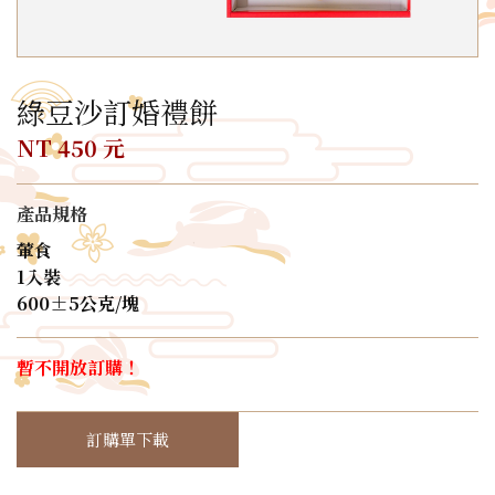
綠豆沙訂婚禮餅
NT 450 元
產品規格
葷食
1入裝
600±5公克/塊
暫不開放訂購！
訂購單下載