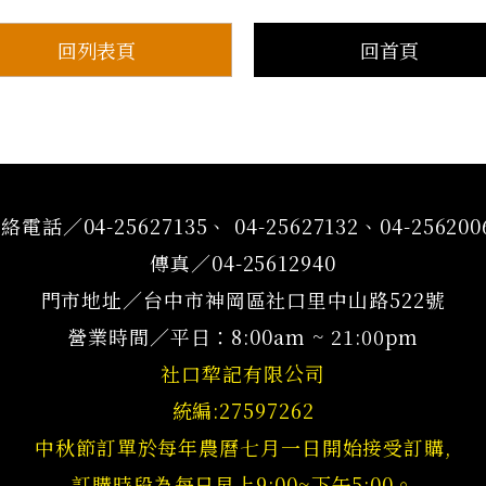
回列表頁
回首頁
絡電話／04-25627135、 04-25627132、04-256200
傳真／04-25612940
門市地址／台中市神岡區社口里中山路522號
營業時間／平日：8:00am ~ 21:00pm
社口犂記有限公司
統編:27597262
中秋節訂單於每年農曆七月一日開始接受訂購,
訂購時段為每日早上9:00~下午5:00。