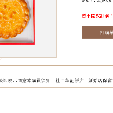
600±5公克/塊
暫不開放訂購
訂購
後即表示同意本購買須知﹐社口犂記餅店—創始店保留