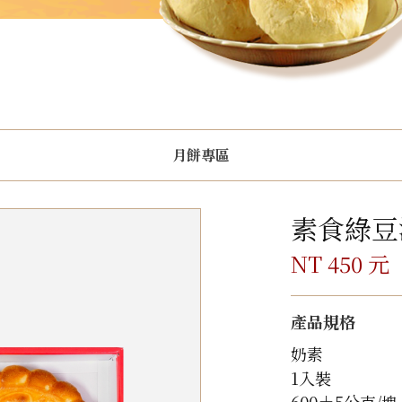
月餅專區
素食綠豆
NT 450 元
產品規格
奶素
1入裝