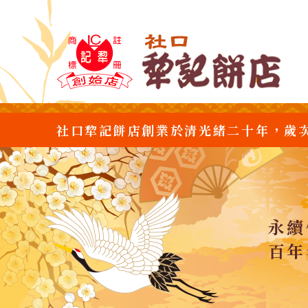
社口犂記餅店創業於清光緒二十年，歲
永續
百年