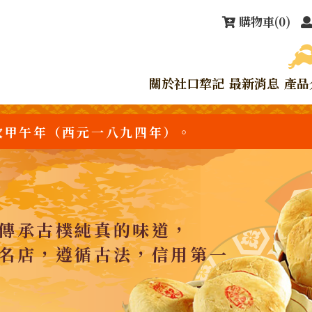
購物車
(0)
關於社口犂記
最新消息
產品
次甲午年（西元一八九四年）。
傳承古樸純真的味道，
名店，遵循古法，信用第一