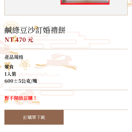
鹹綠豆沙訂婚禮餅
NT 470 元
產品規格
葷食
1入裝
600±5公克/塊
暫不開放訂購！
訂購單下載