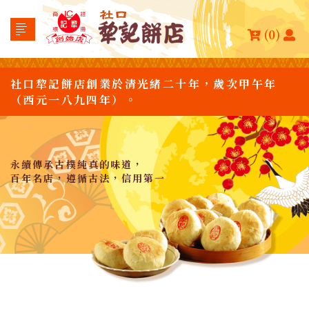
(0)
社口犂記餅店創業於清光緒二十年，歲次甲午年
（西元一八九四年）。
永續傳承古樸純真的味道，
百年名店，遵循古法，信用第一