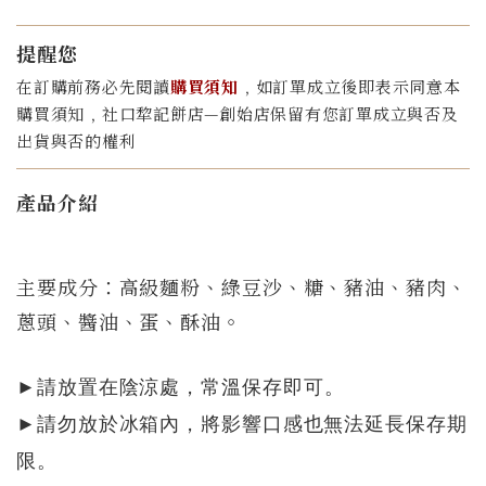
提醒您
在訂購前務必先閱讀
購買須知
﹐如訂單成立後即表示同意本
購買須知﹐社口犂記餅店—創始店保留有您訂單成立與否及
出貨與否的權利
產品介紹
主要成分：高級麵粉、綠豆沙、糖、豬油、豬肉、
蔥頭、醬油、蛋、酥油。
►
請放置在陰涼處，常溫保存即可。
►請勿放於冰箱內，將影響口感也無法延長保存期
限。