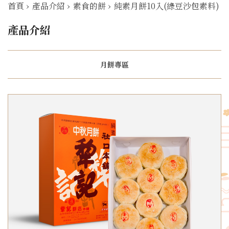
首頁
›
產品介紹
›
素食的餅
›
純素月餅10入(綠豆沙包素料)
產品介紹
月餅專區