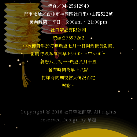
傳真／04-25612940
門市地址／台中市神岡區社口里中山路522號
營業時間／平日：8:00am ~ 21:00pm
社口犂記有限公司
統編:27597262
中秋節訂單於每年農曆七月一日開始接受訂購,
訂購時段為每日早上9:00~下午5:00。
農曆八月初一~農曆八月十五
營業時間為早上八點
打烊時間則視當天情況而定
謝謝。
Copyright ⓒ 2018 社口犂記餅店. All rights
reserved Design by
華越