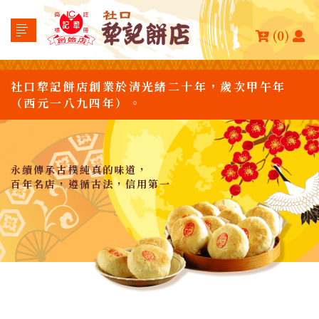
(0)
社口犂記餅店創業於清光緒二十年，歲次甲午年
（西元一八九四年）。
永續傳承古樸純真的味道，
百年名店，遵循古法，信用第一