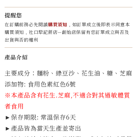
提醒您
在訂購前務必先閱讀
購買須知
﹐如訂單成立後即表示同意本
購買須知﹐社口犂記餅店—創始店保留有您訂單成立與否及
出貨與否的權利
產品介紹
主要成分：麵粉、綠豆沙、花生油、糖、芝麻
添加物: 食用色素紅色6號
※本產品含有花生.芝麻,不適合對其過敏體質
者食用
►保存期限: 常溫保存6天
►產品皆為當天生產並寄出