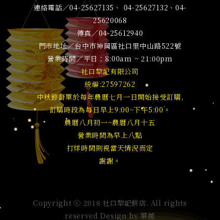
連絡電話／04-25627135、 04-25627132、04-
25620068
傳真／04-25612940
門市地址／台中市神岡區社口里中山路522號
營業時間／平日：8:00am ~ 21:00pm
社口犂記有限公司
統編:27597262
中秋節訂單於每年農曆七月一日開始接受訂購,
訂購時段為每日早上9:00~下午5:00。
農曆八月初一~農曆八月十五
營業時間為早上八點
打烊時間則視當天情況而定
謝謝。
Copyright ⓒ 2018 社口犂記餅店. All rights
reserved Design by
華越