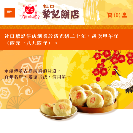
(0)
社口犂記餅店創業於清光緒二十年，歲次甲午年
（西元一八九四年）。
永續傳承古樸純真的味道，
百年名店，遵循古法，信用第一