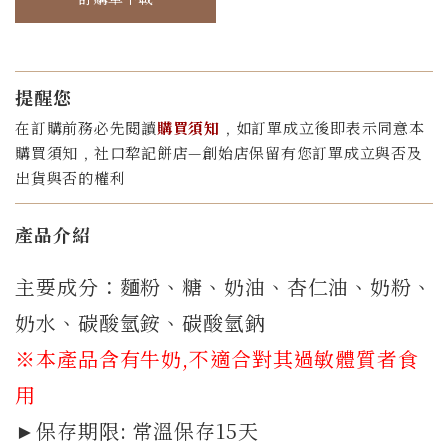
提醒您
在訂購前務必先閱讀
購買須知
﹐如訂單成立後即表示同意本
購買須知﹐社口犂記餅店—創始店保留有您訂單成立與否及
出貨與否的權利
產品介紹
主要成分：麵粉、糖、奶油、杏仁油、奶粉、
奶水、碳酸氫銨、碳酸氫鈉
※本產品含有牛奶,不適合對其過敏體質者食
用
►保存期限: 常溫保存15天