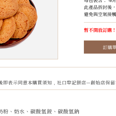
每包裝含： 40
此產品拆封後
避免與空氣接
暫不開放訂購
訂購
後即表示同意本購買須知﹐社口犂記餅店—創始店保留
奶粉、奶水、碳酸氫銨、碳酸氫鈉