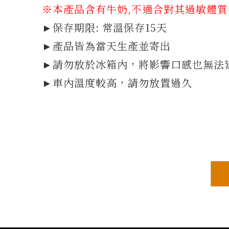
※本產品含有牛奶,不適合對其過敏體
►保存期限: 常溫保存15天
►產品皆為當天生產並寄出
►請勿放於冰箱內，將影響口感也無法
►車內溫度較高，請勿放置過久