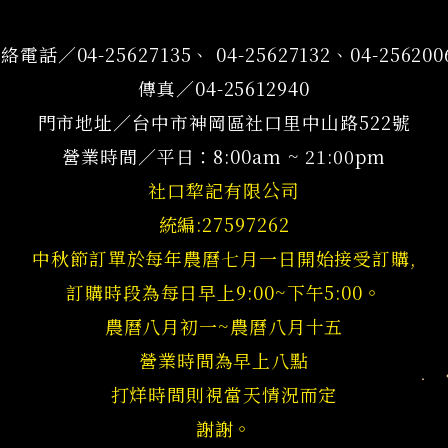
絡電話／04-25627135、 04-25627132、04-256200
傳真／04-25612940
門市地址／台中市神岡區社口里中山路522號
營業時間／平日：8:00am ~ 21:00pm
社口犂記有限公司
統編:27597262
中秋節訂單於每年農曆七月一日開始接受訂購,
訂購時段為每日早上9:00~下午5:00。
農曆八月初一~農曆八月十五
營業時間為早上八點
打烊時間則視當天情況而定
謝謝。