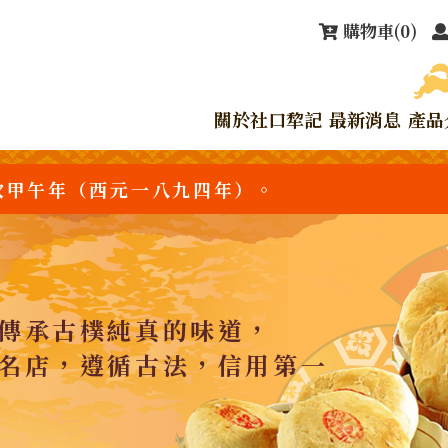
購物車
(0)
關於社口犂記
最新消息
產品
次甲午年（西元一八九四年）。
傳承古樸純真的味道，
名店，遵循古法，信用第一