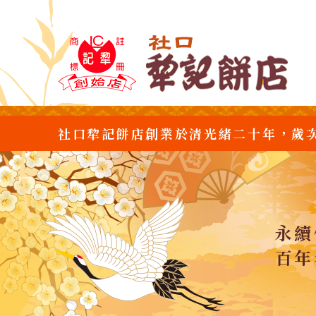
社口犂記餅店創業於清光緒二十年，歲
永續
百年