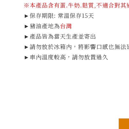
※本產品含有蛋.牛奶.
麩質
,不適合對其
►保存期限: 常溫保存15天
►豬油產地為
台灣
►產品皆為當天生產並寄出
►請勿放於冰箱內，將影響口感也無法
►車內溫度較高，請勿放置過久