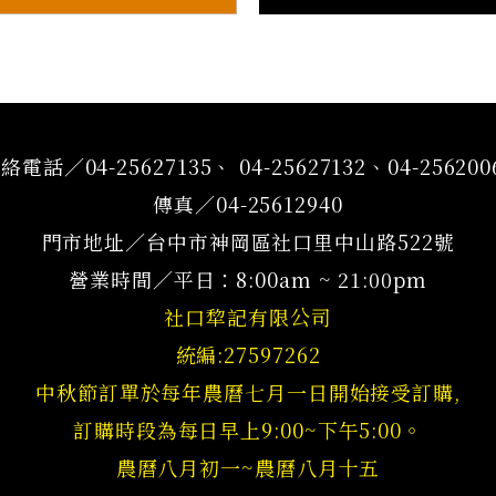
絡電話／04-25627135、 04-25627132、04-256200
傳真／04-25612940
門市地址／台中市神岡區社口里中山路522號
營業時間／平日：8:00am ~ 21:00pm
社口犂記有限公司
統編:27597262
中秋節訂單於每年農曆七月一日開始接受訂購,
訂購時段為每日早上9:00~下午5:00。
農曆八月初一~農曆八月十五