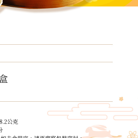
盒
8.2公克
份