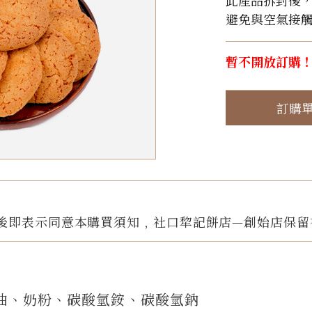
此產品拆封後
避免與空氣接
暫不開放訂購
訂購
後即表示同意本購買須知﹐社口犂記餅店—創始店保留
油、奶粉、碳酸氫銨、碳酸氫鈉