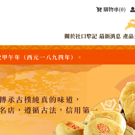
購物車
(0)
關於社口犂記
最新消息
產品
次甲午年（西元一八九四年）。
傳承古樸純真的味道，
名店，遵循古法，信用第一