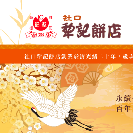
社口犂記餅店創業於清光緒二十年，歲
永續
百年