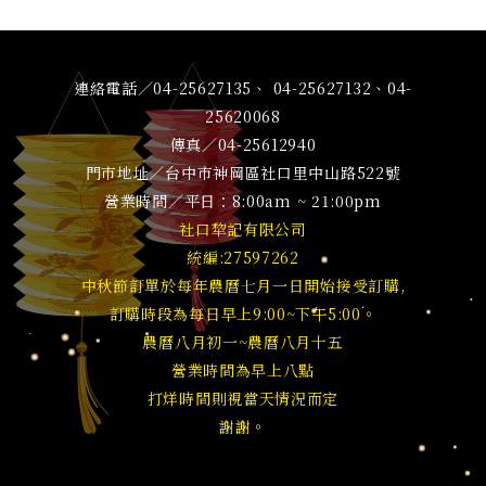
連絡電話／04-25627135、 04-25627132、04-
25620068
傳真／04-25612940
門市地址／台中市神岡區社口里中山路522號
營業時間／平日：8:00am ~ 21:00pm
社口犂記有限公司
統編:27597262
中秋節訂單於每年農曆七月一日開始接受訂購,
訂購時段為每日早上9:00~下午5:00。
農曆八月初一~農曆八月十五
營業時間為早上八點
打烊時間則視當天情況而定
謝謝。