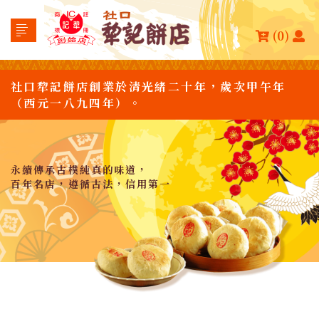
(0)
社口犂記餅店創業於清光緒二十年，歲次甲午年
（西元一八九四年）。
永續傳承古樸純真的味道，
百年名店，遵循古法，信用第一