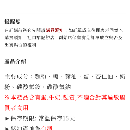
提醒您
在訂購前務必先閱讀
購買須知
﹐如訂單成立後即表示同意本
購買須知﹐社口犂記餅店—創始店保留有您訂單成立與否及
出貨與否的權利
產品介紹
主要成分：麵粉、糖、豬油、蛋、杏仁油、奶
粉、碳酸氫銨、碳酸氫鈉
※本產品含有蛋.牛奶.
麩質
,不適合對其過敏體
質者食用
►保存期限: 常溫保存15天
►豬油產地為
台灣