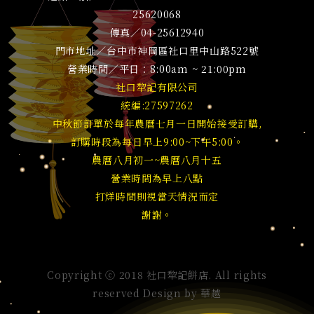
25620068
傳真／04-25612940
門市地址／台中市神岡區社口里中山路522號
營業時間／平日：8:00am ~ 21:00pm
社口犂記有限公司
統編:27597262
中秋節訂單於每年農曆七月一日開始接受訂購,
訂購時段為每日早上9:00~下午5:00。
農曆八月初一~農曆八月十五
營業時間為早上八點
打烊時間則視當天情況而定
謝謝。
Copyright ⓒ 2018 社口犂記餅店. All rights
reserved Design by
華越