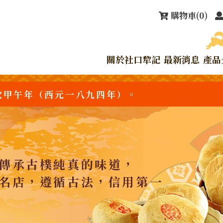
購物車
(0)
關於社口犂記
最新消息
產品
次甲午年（西元一八九四年）。
傳承古樸純真的味道，
名店，遵循古法，信用第一