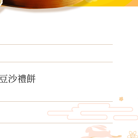
豆沙禮餅
！