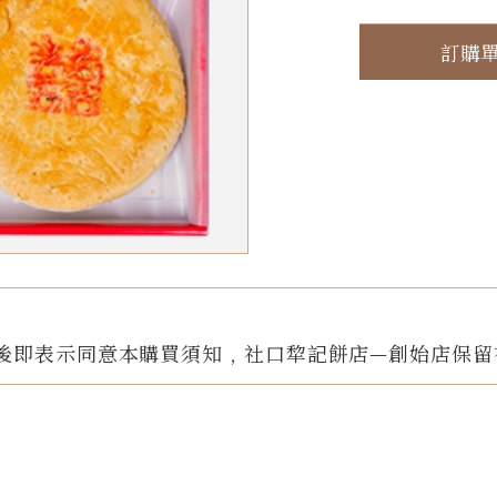
訂購
後即表示同意本購買須知﹐社口犂記餅店—創始店保留