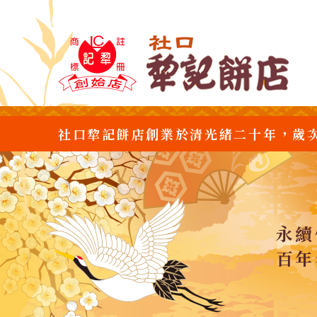
社口犂記餅店創業於清光緒二十年，歲
永續
百年