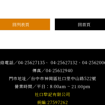
回列表頁
回首頁
絡電話／04-25627135、 04-25627132、04-256200
傳真／04-25612940
門市地址／台中市神岡區社口里中山路522號
營業時間／平日：8:00am ~ 21:00pm
社口犂記有限公司
統編:27597262