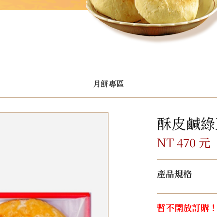
月餅專區
酥皮鹹綠
NT 470 元
產品規格
暫不開放訂購