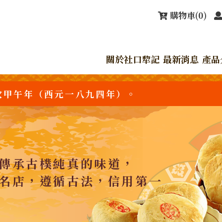
購物車
(0)
關於社口犂記
最新消息
產品
次甲午年（西元一八九四年）。
傳承古樸純真的味道，
名店，遵循古法，信用第一