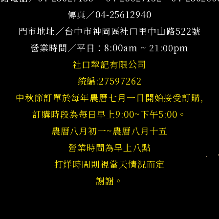
傳真／04-25612940
門市地址／台中市神岡區社口里中山路522號
營業時間／平日：8:00am ~ 21:00pm
社口犂記有限公司
統編:27597262
中秋節訂單於每年農曆七月一日開始接受訂購,
訂購時段為每日早上9:00~下午5:00。
農曆八月初一~農曆八月十五
營業時間為早上八點
打烊時間則視當天情況而定
謝謝。