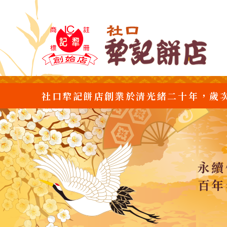
社口犂記餅店創業於清光緒二十年，歲
永續
百年