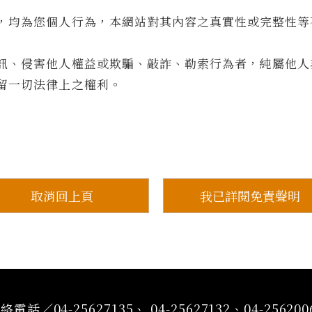
，均為您個人行為，本網站對其內容之真實性或完整性等
訊、侵害他人權益或欺騙、敲詐、勒索行為者，純屬他人
留一切法律上之權利。
取消回上頁
我已詳閱免責聲明
絡電話／04-25627135、 04-25627132、04-256200