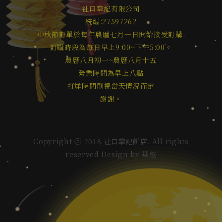
社口犂記有限公司
統編:27597262
中秋節訂單於每年農曆七月一日開始接受訂購,
訂購時段為每日早上9:00~下午5:00。
農曆八月初一~農曆八月十五
營業時間為早上八點
打烊時間則視當天情況而定
謝謝。
Copyright ⓒ 2018 社口犂記餅店. All rights
reserved Design by
華越