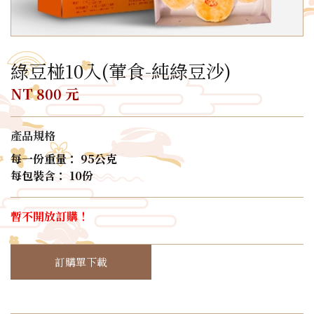
綠豆椪10入(葷食-純綠豆沙)
NT 800 元
產品規格
每一份重量： 95公克
每包裝含： 10份
暫不開放訂購！
訂購單下載