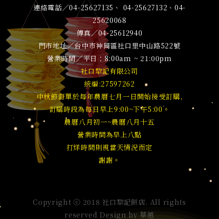
連絡電話／04-25627135、 04-25627132、04-
25620068
傳真／04-25612940
門市地址／台中市神岡區社口里中山路522號
營業時間／平日：8:00am ~ 21:00pm
社口犂記有限公司
統編:27597262
中秋節訂單於每年農曆七月一日開始接受訂購,
訂購時段為每日早上9:00~下午5:00。
農曆八月初一~農曆八月十五
營業時間為早上八點
打烊時間則視當天情況而定
謝謝。
Copyright ⓒ 2018 社口犂記餅店. All rights
reserved Design by
華越