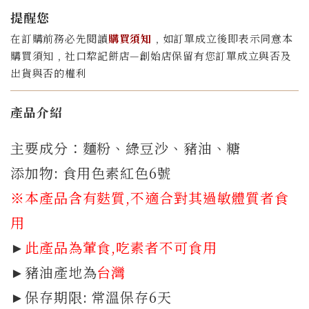
提醒您
在訂購前務必先閱讀
購買須知
﹐如訂單成立後即表示同意本
購買須知﹐社口犂記餅店—創始店保留有您訂單成立與否及
出貨與否的權利
產品介紹
主要成分：麵粉、綠豆沙、豬油、糖
添加物: 食用色素紅色6號
※本產品含有麩質
,不適合對其過敏體質者食
用
►
此產品為葷食,吃素者不可食用
►豬油產地為
台灣
►保存期限: 常溫保存6天