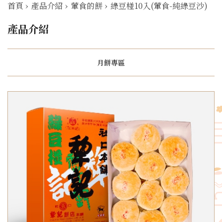
首頁
›
產品介紹
›
葷食的餅
›
綠豆椪10入(葷食-純綠豆沙)
產品介紹
月餅專區