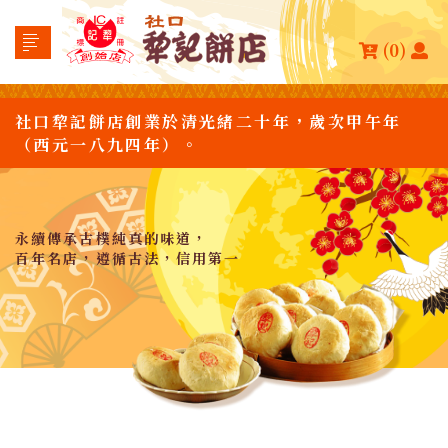
(0)
社口犂記餅店創業於清光緒二十年，歲次甲午年
（西元一八九四年）。
永續傳承古樸純真的味道，
百年名店，遵循古法，信用第一